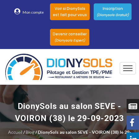
Voir si DionySols
Inscription
Mon compte
est fait pour vous
(Dionysols Gratuit)
Devenir conseiller
(Dionysols Expert)
Togg
Pour qui
Nos conseillers
DionySols au salon SEVE -
DionySols
VOIRON (38) le 29-09-2023
Nos versions
Accueil
/
Blog
/ DionySols au salon SEVE - VOIRON (38) le 29-
Nos autres
Solutions