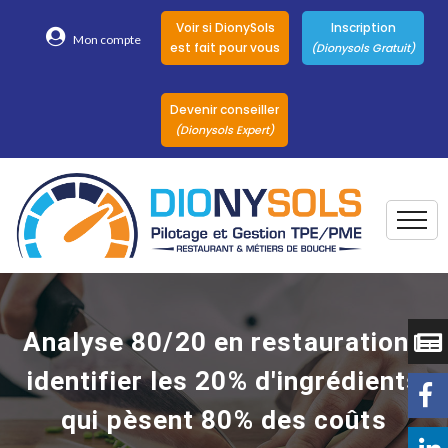
Voir si DionySols
Inscription
Mon compte
est fait pour vous
(Dionysols Gratuit)
Devenir conseiller
(Dionysols Expert)
Togg
Pour qui
Nos conseillers
Analyse 80/20 en restauration :
DionySols
identifier les 20% d'ingrédients
Nos versions
qui pèsent 80% des coûts
Nos autres
Solutions