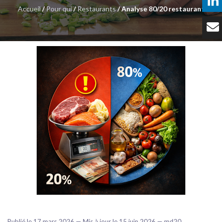
Accueil
/
Pour qui
/
Restaurants
/ Analyse 80/20 restaurant
Témoignages
Tarifs
Contact
Publié le 17 mars 2026 — Mis à jour le 15 juin 2026 — md20