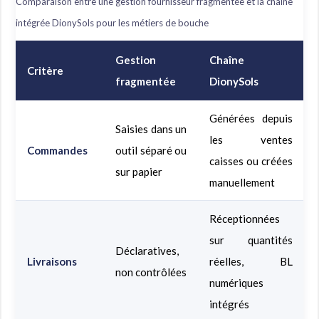
Comparaison entre une gestion fournisseur fragmentée et la chaîne
intégrée DionySols pour les métiers de bouche
Gestion
Chaîne
Critère
fragmentée
DionySols
Générées depuis
Saisies dans un
les ventes
Commandes
outil séparé ou
caisses ou créées
sur papier
manuellement
Réceptionnées
sur quantités
Déclaratives,
Livraisons
réelles, BL
non contrôlées
numériques
intégrés