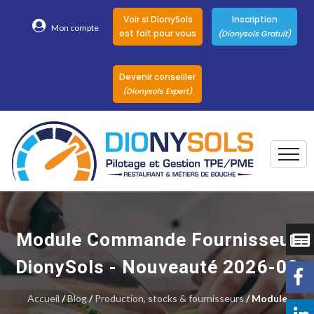
Voir si DionySols
Inscription
Mon compte
est fait pour vous
(Dionysols Gratuit)
Devenir conseiller
(Dionysols Expert)
Togg
Pour qui
Nos conseillers
Module Commande Fournisseur
DionySols
DionySols - Nouveauté 2026-02
Nos versions
Accueil
/
Blog
/
Production, stocks & fournisseurs
/ Module
Nos autres
Solutions